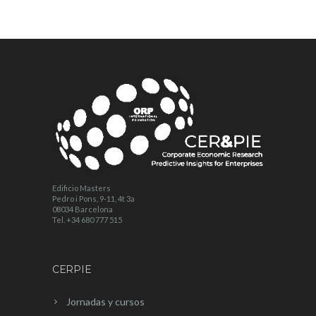
Edificio Masters
Pedro i Pons, 9-11, 4t 3a
08034 Barcelona
Tel. +34 680 777 515
CERPIE
Jornadas y cursos