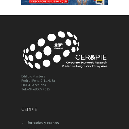
Edificio Masters
Pedro i Pons, 9-11, 4t 3a
08034 Barcelona
Tel. +34 680 777 515
CERPIE
Jornadas y cursos