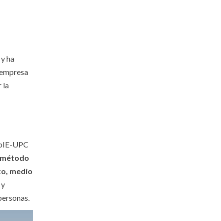
 y ha
e empresa
 la
ERpIE-UPC
e método
rto, medio
 y
 personas.