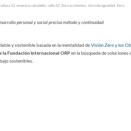
cultura 5Z
,
empresa saludable
,
sello 5Z
,
Zero accidentes
,
Zero desigualdad
,
Zero
esarrollo personal y social precisa método y continuidad
dable y sostenible basada en la mentalidad de
Visión Zero y los O
de la Fundación Internacional ORP
en la búsqueda de soluciones 
bajo sostenibles.