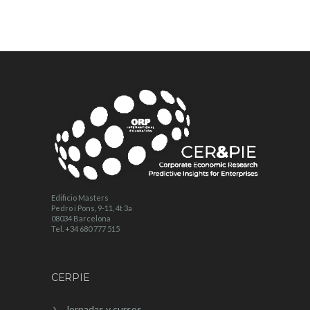
Edificio Masters
Pedro i Pons, 9-11, 4t 3a
08034 Barcelona
Tel. +34 680 777 515
CERPIE
Jornadas y cursos