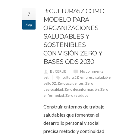
#CULTURA5Z COMO
7
MODELO PARA
Sep
ORGANIZACIONES
SALUDABLES Y
SOSTENIBLES
CON VISIÓN ZERO Y
BASES ODS 2030
By CERpIE
No comments
yet
cultura 5Z
,
empresa saludable
,
sello 5Z
,
Zero accidentes
,
Zero
desigualdad
,
Zero desinformación
,
Zero
enfermedad
,
Zero residuos
Construir entornos de trabajo
saludables que fomenten el
desarrollo personal y social
precisa método y continuidad