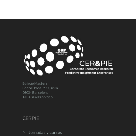
Edificio Masters
Pedro i Pons, 9-11, 4t 3a
08034 Barcelona
Tel. +34 680 777 515
CERPIE
Jornadas y cursos