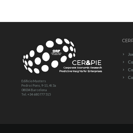
CERP
Jo
Co
Co
Co
Edificio Masters
Pedro i Pons, 9-11, 4t 3a
08034 Barcelona
Tel. +34 680 777 515