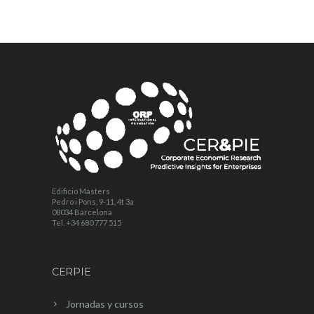
Edificio Masters
Pedro i Pons, 9-11, 4t 3a
08034 Barcelona
Tel. +34 680 777 515
CERPIE
Jornadas y cursos