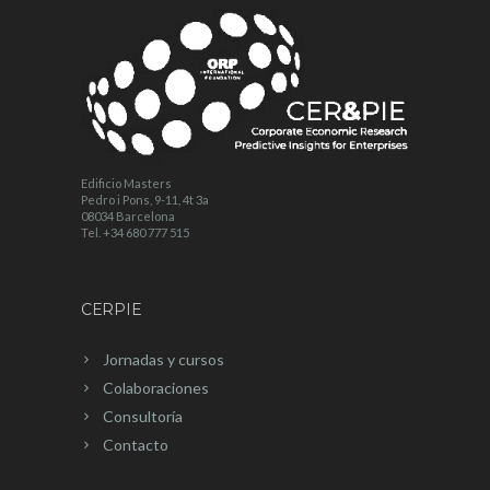
Edificio Masters
Pedro i Pons, 9-11, 4t 3a
08034 Barcelona
Tel. +34 680 777 515
CERPIE
Jornadas y cursos
Colaboraciones
Consultoría
Contacto