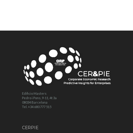
Edificio Masters
Pedro i Pons, 9-11, 4t 3a
08034 Barcelona
Tel. +34 680 777 515
CERPIE