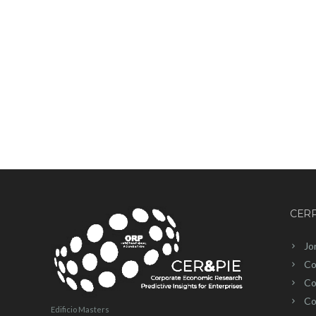
CERP
Jo
Co
Co
Co
Edificio Masters