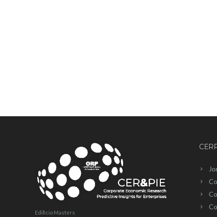
CERP
Jo
Co
Co
Co
Edificio Masters