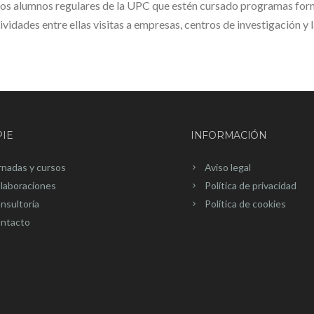
os alumnos regulares de la UPC que estén cursado programas forma
vidades entre ellas visitas a empresas, centros de investigación y 
IE
INFORMACIÓN
rnadas y cursos
Aviso legal
laboraciones
Política de privacidad
nsultoría
Política de cookies
ntacto