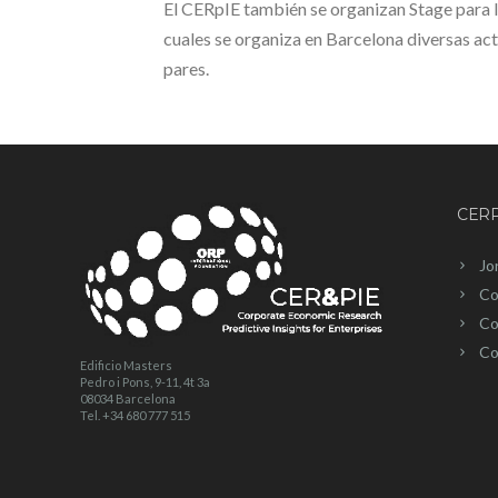
El CERpIE también se organizan Stage para l
cuales se organiza en Barcelona diversas acti
pares.
CERP
Jo
Co
Co
Co
Edificio Masters
Pedro i Pons, 9-11, 4t 3a
08034 Barcelona
Tel. +34 680 777 515