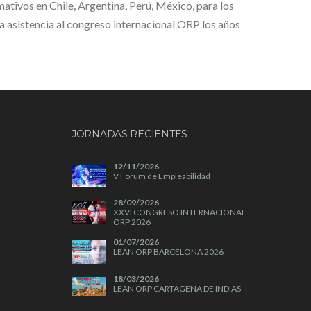
tivos en Chile, Argentina, Perú, México, para los
la asistencia al congreso internacional ORP los años
JORNADAS RECIENTES
12/11/2026
V Forum de Empleabilidad
28/09/2026
XXVI CONGRESO INTERNACIONAL
ORP 2026
01/07/2026
LEAN ORP BARCELONA 2026
18/03/2026
LEAN ORP CARTAGENA DE INDIAS
2026