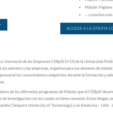
Máster Higiene
… y muchos más
>
ACCEDE A LA OFERTA C
ora i Innovació de les Empreses CERpIE (I+D) de la Universitat Poli
ad, los alumnos y las empresas, organiza para sus alumnos de máste
mpresarial los conocimientos adquiridos durante la formación y ad
as.
lares de los diferentes programas de Máster que el CERpIE desarrol
 de investigación con los cuales se tiene convenio. Estos Steges s
nlandia (Tampere University of Technology) y en Kentucky – USA – (U